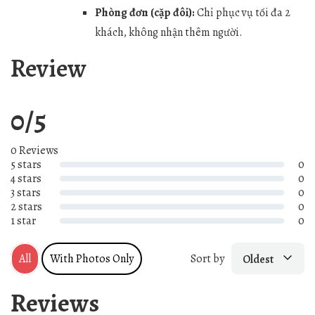
Phòng đơn (cặp đôi):
Chỉ phục vụ tối đa 2
khách, không nhận thêm người.
Review
0/5
0 Reviews
5 stars
0
4 stars
0
3 stars
0
2 stars
0
1 star
0
All
With Photos Only
Sort by
Oldest
Reviews