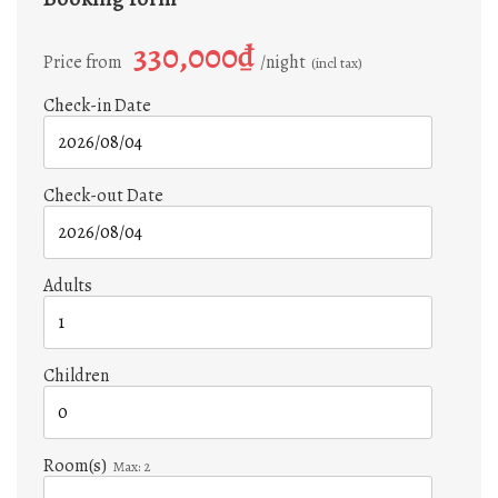
330,000₫
Price from
night
(incl tax)
Check-in Date
Check-out Date
Adults
Children
Room(s)
Max:
2