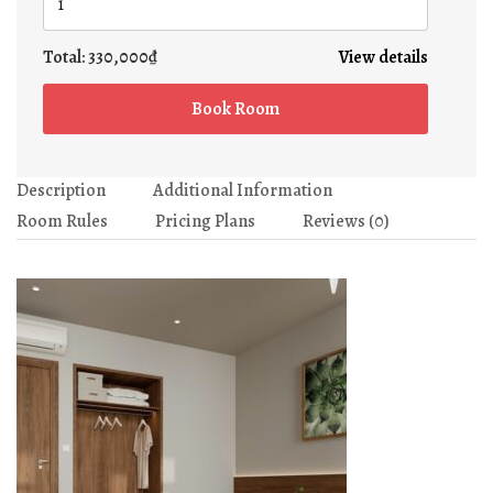
Total:
330,000₫
View details
Book Room
Description
Additional Information
Room Rules
Pricing Plans
Reviews
(0)