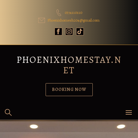
Skip
to
0374110110
content
Phoenixhomesh204@gmail.com
PHOENIXHOMESTAY.N
ET
BOOKING NOW